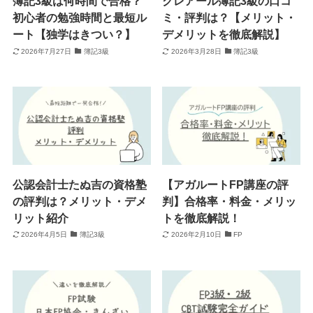
簿記3級は何時間で合格？
クレアール簿記3級の口コ
初心者の勉強時間と最短ル
ミ・評判は？【メリット・
ート【独学はきつい？】
デメリットを徹底解説】
2026年7月27日
簿記3級
2026年3月28日
簿記3級
公認会計士たぬ吉の資格塾
【アガルートFP講座の評
の評判は？メリット・デメ
判】合格率・料金・メリッ
リット紹介
トを徹底解説！
2026年4月5日
簿記3級
2026年2月10日
FP