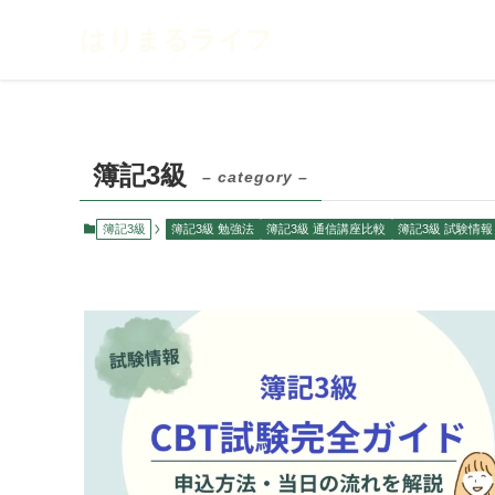
はりまるライフ
簿記3級
– category –
簿記3級
簿記3級 勉強法
簿記3級 通信講座比較
簿記3級 試験情報