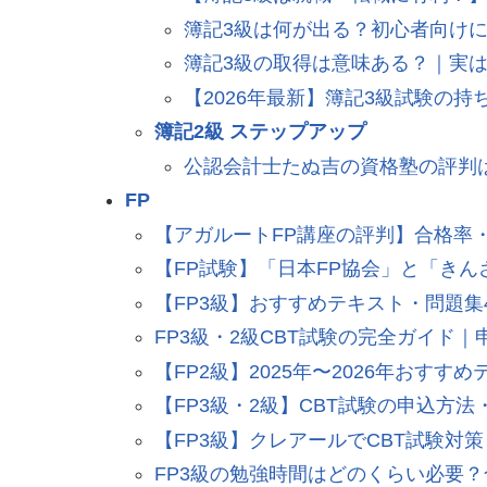
簿記3級は何が出る？初心者向けに
簿記3級の取得は意味ある？｜実
【2026年最新】簿記3級試験の
簿記2級 ステップアップ
公認会計士たぬ吉の資格塾の評判
FP
【アガルートFP講座の評判】合格率
【FP試験】「日本FP協会」と「き
【FP3級】おすすめテキスト・問題
FP3級・2級CBT試験の完全ガイド
【FP2級】2025年〜2026年おすす
【FP3級・2級】CBT試験の申込方
【FP3級】クレアールでCBT試験対
FP3級の勉強時間はどのくらい必要