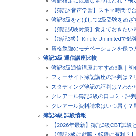
簿記検定に最適な電卓はどれ？検
【簿記×音声学習】スキマ時間で
簿記3級をとばして2級受験をめ
【簿記試験対策】覚えておきたい
【簿記3級】Kindle Unlimit
資格勉強のモチベーションを保つ方
簿記3級 通信講座比較
簿記3級通信講座おすすめ3選｜初
フォーサイト簿記講座の評判は？
スタディング簿記の評判は？わか
クレアール簿記3級の口コミ・評
クレアール資料請求はいつ届く？
簿記3級 試験情報
【2026年最新】簿記3級CBT
【簿記3級は就職・転職に有利？