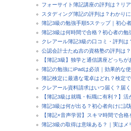
フォーサイト簿記講座の評判は？リア
スタディング簿記の評判は？わかりに
簿記3級の勉強手順5ステップ｜初心
簿記3級は何時間で合格？初心者の勉
クレアール簿記3級の口コミ・評判は
公認会計士たぬ吉の資格塾の評判は？
【簿記3級】独学と通信講座どっちが
簿記の勉強にiPadは必須｜効果的な
簿記検定に最適な電卓はどれ？検定で
クレアール資料請求はいつ届く？届く
【簿記3級は就職・転職に有利？】活
簿記3級は何が出る？初心者向けに試験
【簿記×音声学習】スキマ時間で合格
簿記3級の取得は意味ある？｜実はメ