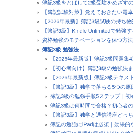
簿記3級をとばして2級受験をめざす
【簿記試験対策】覚えておきたい電卓
【2026年最新】簿記3級試験の持ち
【簿記3級】Kindle Unlimited
資格勉強のモチベーションを保つ方法
簿記3級 勉強法
【2026年最新版】簿記3級問題
【初心者向け】簿記3級の勉強法
【2026年最新版】簿記3級テキ
【簿記3級】独学で落ちる5つの
簿記3級の勉強手順5ステップ｜
簿記3級は何時間で合格？初心者
【簿記3級】独学と通信講座どっ
簿記の勉強にiPadは必須｜効果